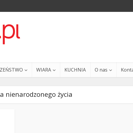
CZEŃSTWO
WIARA
KUCHNIA
O nas
Kont
a nienarodzonego życia
a i Ty – 29 grudnia
Ewangelia i Ty – 27 grud
k