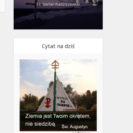
ks. Stefan Radziszewski
ks.
Cytat na dziś