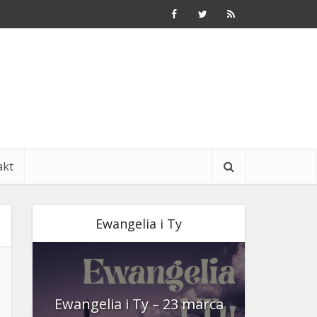
akt
Ewangelia i Ty
nia
Ewangelia i Ty – 23 marca
Ewangeli