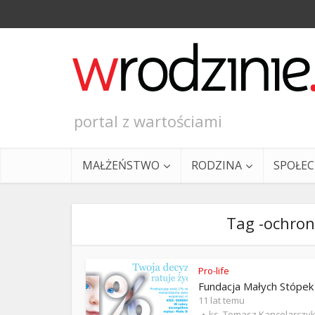
portal z wartościami
MAŁŻEŃSTWO
RODZINA
SPOŁE
Tag -ochron
Pro-life
Fundacja Małych Stópek
Ewangeli
11 lat temu
ks. Tomasz Kancelarczy