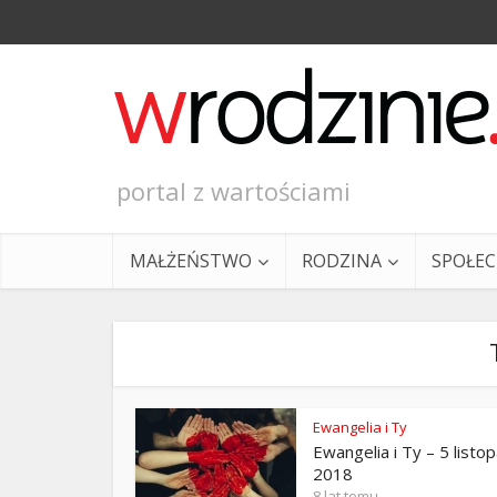
portal z wartościami
MAŁŻEŃSTWO
RODZINA
SPOŁE
Ewangelia i Ty
Ewangelia i Ty – 5 listo
Ewangeli
2018
8 lat temu