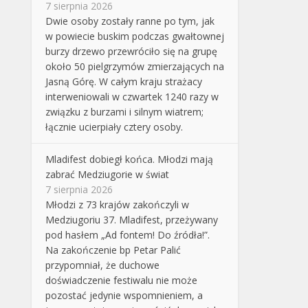
7 sierpnia 2026
Dwie osoby zostały ranne po tym, jak
w powiecie buskim podczas gwałtownej
burzy drzewo przewróciło się na grupę
około 50 pielgrzymów zmierzających na
Jasną Górę. W całym kraju strażacy
interweniowali w czwartek 1240 razy w
związku z burzami i silnym wiatrem;
łącznie ucierpiały cztery osoby.
Mladifest dobiegł końca. Młodzi mają
zabrać Medziugorie w świat
7 sierpnia 2026
Młodzi z 73 krajów zakończyli w
Medziugoriu 37. Mladifest, przeżywany
pod hasłem „Ad fontem! Do źródła!”.
Na zakończenie bp Petar Palić
przypomniał, że duchowe
doświadczenie festiwalu nie może
pozostać jedynie wspomnieniem, a