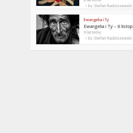
ks. 
ks. Stefan Radziszewski
Ewangelia i Ty
Ewangelia i Ty – 6 listo
9 lat temu
ks. Stefan Radziszewski