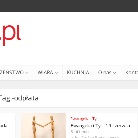
CZEŃSTWO
WIARA
KUCHNIA
O nas
Kont
Tag -odpłata
Ewangelia i Ty
pada
Ewangelia i Ty – 19 czerwca
a i Ty – 29 grudnia
Ewangelia i Ty – 27 grud
8 lat temu
ks. Stefan Radziszewski