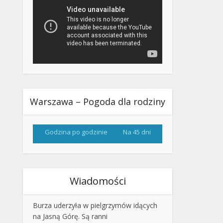
Warszawa – Pogoda dla rodziny
Godzina po godzinie
Na 45 dni
Wiadomości
Burza uderzyła w pielgrzymów idących
na Jasną Górę. Są ranni