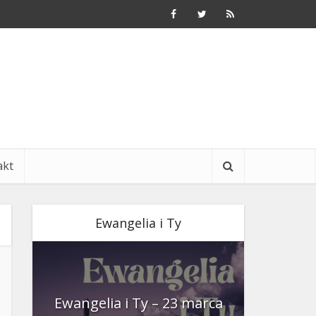
akt
Ewangelia i Ty
nia
Ewangelia i Ty – 23 marca
Ewangeli