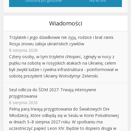
Godzina po godzinie
Na 45 dni
Wiadomości
Trzylatek i jego dziadkowie nie żyją, rodzice i brat ranni.
Rosja znowu zabija ukraińskich cywilów
8 sierpnia 2026
Cztery osoby, w tym trzyletni chłopiec, zginęły w nocy z
piątku na sobotę w rosyjskich atakach na Ukrainę; celem
byli zwykli ludzie i cywilna infrastruktura - poinformował w
sobotę prezydent Ukrainy Wołodymyr Zełenski.
Seul odlicza do ŚDM 2027. Trwają intensywne
przygotowania
8 sierpnia 2026
Pełną parą trwają przygotowania do Światowych Dni
Młodzieży, które odbędą się w Seulu w Korei Południowej
w dniach 3–8 sierpnia 2027 roku. W spotkaniu ma
uczestniczyć papież Leon XIV. Będzie to dopiero druga w