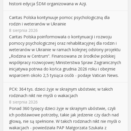
historii edycja ŚDM organizowana w Azji.
Caritas Polska kontynuuje pomoc psychologiczną dla
rodzin i weteranów w Ukrainie
8 sierpnia 2026
Caritas Polska poinformowała o kontynuacji i rozwoju
pomocy psychologicznej oraz rehabilitacyjnej dla rodzin i
weteranów w Ukrainie w ramach kolejnej odsłony projektu
„Rodzina w Centrum”. Finansowana ze środków polskiej
współpracy rozwojowej Ministerstwa Spraw Zagranicznych
inicjatywa potrwa do końca grudnia 2026 roku i obejmie
wsparciem około 2,5 tysiąca osób - podaje Vatican News.
PCK: 364 tys. dzieci żyje w skrajnym ubóstwie; w takich
rodzinach nikt nie myśli o wakacjach
8 sierpnia 2026
Ponad 360 tysięcy dzieci żyje w skrajnym ubóstwie, czyli
ich podstawowe potrzeby, takie jak jedzenie czy dach nad
głową, nie są spełnione. W takich rodzinach nikt nie myśli o
wakacjach - powiedziała PAP Małgorzata Szukała z