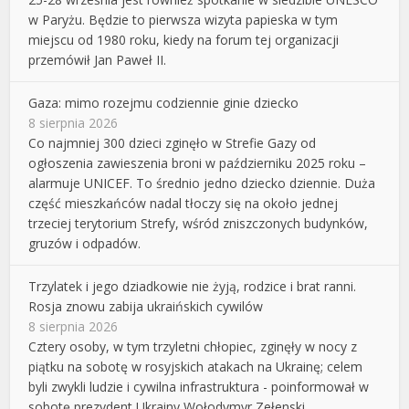
w Paryżu. Będzie to pierwsza wizyta papieska w tym
miejscu od 1980 roku, kiedy na forum tej organizacji
przemówił Jan Paweł II.
Gaza: mimo rozejmu codziennie ginie dziecko
8 sierpnia 2026
Co najmniej 300 dzieci zginęło w Strefie Gazy od
ogłoszenia zawieszenia broni w październiku 2025 roku –
alarmuje UNICEF. To średnio jedno dziecko dziennie. Duża
część mieszkańców nadal tłoczy się na około jednej
trzeciej terytorium Strefy, wśród zniszczonych budynków,
gruzów i odpadów.
Trzylatek i jego dziadkowie nie żyją, rodzice i brat ranni.
Rosja znowu zabija ukraińskich cywilów
8 sierpnia 2026
Cztery osoby, w tym trzyletni chłopiec, zginęły w nocy z
piątku na sobotę w rosyjskich atakach na Ukrainę; celem
byli zwykli ludzie i cywilna infrastruktura - poinformował w
sobotę prezydent Ukrainy Wołodymyr Zełenski.