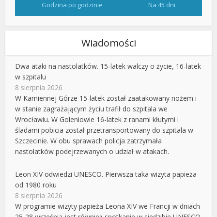
Godzina po godzinie
Na 45 dni
Wiadomości
Dwa ataki na nastolatków. 15-latek walczy o życie, 16-latek
w szpitalu
8 sierpnia 2026
W Kamiennej Górze 15-latek został zaatakowany nożem i
w stanie zagrażającym życiu trafił do szpitala we
Wrocławiu. W Goleniowie 16-latek z ranami kłutymi i
śladami pobicia został przetransportowany do szpitala w
Szczecinie. W obu sprawach policja zatrzymała
nastolatków podejrzewanych o udział w atakach.
Leon XIV odwiedzi UNESCO. Pierwsza taka wizyta papieża
od 1980 roku
8 sierpnia 2026
W programie wizyty papieża Leona XIV we Francji w dniach
25-28 września jest również spotkanie w siedzibie UNESCO