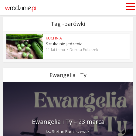
Tag -parówki
KUCHNIA
Sztuka nie-jedzenia
11 lat temu
Dorota Polaszek
Ewangelia i Ty
Ewangelia i Ty – 23 marca
ks. Stefan Radziszewski