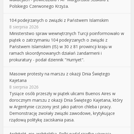
Polskiego Czerwonego Krzyża.
104 podejrzanych o związki z Państwem Islamskim
8 sierpnia 2026
Ministerstwo spraw wewnętrznych Turcji poinformowało w
piątek o zatrzymaniu 104 podejrzanych o związki z
Państwem Islamskim (IS) w 30 z 81 prowincji kraju w
ramach skoordynowanych działań żandarmerii i
prokuratury - podał dziennik "Hurriyet".
Masowe protesty na marszu z okazji Dnia Świętego
Kajetana
8 sierpnia 2026
Tysiące osób przeszły w piątek ulicami Buenos Aires w
dorocznym marszu z okazji Dnia Świętego Kajetana, który
w Argentynie czczony jest jako patron chleba i pracy.
Demonstrację zwołały związki zawodowe, krytykujące
rządową politykę zaciskania pasa.
Architekt, nie architektka. Polki nadal rzadko używają