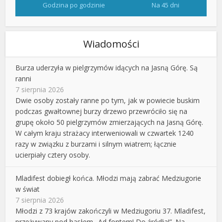
Godzina po godzinie
Na 45 dni
Wiadomości
Burza uderzyła w pielgrzymów idących na Jasną Górę. Są
ranni
7 sierpnia 2026
Dwie osoby zostały ranne po tym, jak w powiecie buskim
podczas gwałtownej burzy drzewo przewróciło się na
grupę około 50 pielgrzymów zmierzających na Jasną Górę.
W całym kraju strażacy interweniowali w czwartek 1240
razy w związku z burzami i silnym wiatrem; łącznie
ucierpiały cztery osoby.
Mladifest dobiegł końca. Młodzi mają zabrać Medziugorie
w świat
7 sierpnia 2026
Młodzi z 73 krajów zakończyli w Medziugoriu 37. Mladifest,
przeżywany pod hasłem „Ad fontem! Do źródła!”. Na