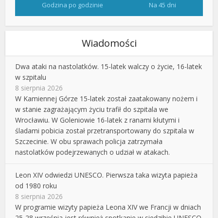
Godzina po godzinie
Na 45 dni
Wiadomości
Dwa ataki na nastolatków. 15-latek walczy o życie, 16-latek
w szpitalu
8 sierpnia 2026
W Kamiennej Górze 15-latek został zaatakowany nożem i
w stanie zagrażającym życiu trafił do szpitala we
Wrocławiu. W Goleniowie 16-latek z ranami kłutymi i
śladami pobicia został przetransportowany do szpitala w
Szczecinie. W obu sprawach policja zatrzymała
nastolatków podejrzewanych o udział w atakach.
Leon XIV odwiedzi UNESCO. Pierwsza taka wizyta papieża
od 1980 roku
8 sierpnia 2026
W programie wizyty papieża Leona XIV we Francji w dniach
25-28 września jest również spotkanie w siedzibie UNESCO