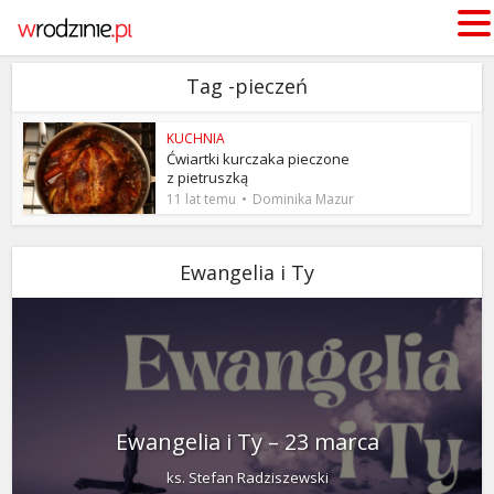
Tag -pieczeń
KUCHNIA
Ćwiartki kurczaka pieczone
z pietruszką
11 lat temu
Dominika Mazur
Ewangelia i Ty
Ewangelia i Ty – 23 marca
ks. Stefan Radziszewski