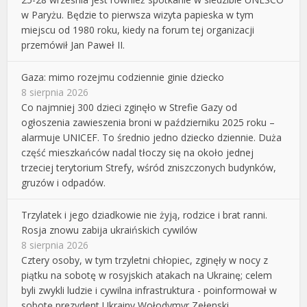
w Paryżu. Będzie to pierwsza wizyta papieska w tym
miejscu od 1980 roku, kiedy na forum tej organizacji
przemówił Jan Paweł II.
Gaza: mimo rozejmu codziennie ginie dziecko
8 sierpnia 2026
Co najmniej 300 dzieci zginęło w Strefie Gazy od
ogłoszenia zawieszenia broni w październiku 2025 roku –
alarmuje UNICEF. To średnio jedno dziecko dziennie. Duża
część mieszkańców nadal tłoczy się na około jednej
trzeciej terytorium Strefy, wśród zniszczonych budynków,
gruzów i odpadów.
Trzylatek i jego dziadkowie nie żyją, rodzice i brat ranni.
Rosja znowu zabija ukraińskich cywilów
8 sierpnia 2026
Cztery osoby, w tym trzyletni chłopiec, zginęły w nocy z
piątku na sobotę w rosyjskich atakach na Ukrainę; celem
byli zwykli ludzie i cywilna infrastruktura - poinformował w
sobotę prezydent Ukrainy Wołodymyr Zełenski.