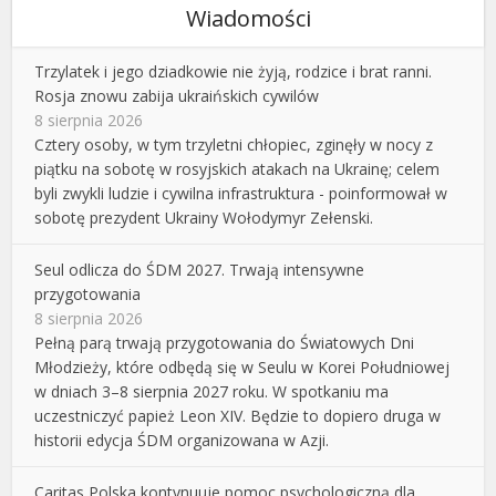
Wiadomości
Trzylatek i jego dziadkowie nie żyją, rodzice i brat ranni.
Rosja znowu zabija ukraińskich cywilów
8 sierpnia 2026
Cztery osoby, w tym trzyletni chłopiec, zginęły w nocy z
piątku na sobotę w rosyjskich atakach na Ukrainę; celem
byli zwykli ludzie i cywilna infrastruktura - poinformował w
sobotę prezydent Ukrainy Wołodymyr Zełenski.
Seul odlicza do ŚDM 2027. Trwają intensywne
przygotowania
8 sierpnia 2026
Pełną parą trwają przygotowania do Światowych Dni
Młodzieży, które odbędą się w Seulu w Korei Południowej
w dniach 3–8 sierpnia 2027 roku. W spotkaniu ma
uczestniczyć papież Leon XIV. Będzie to dopiero druga w
historii edycja ŚDM organizowana w Azji.
Caritas Polska kontynuuje pomoc psychologiczną dla