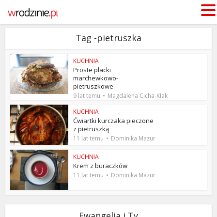
Tag -pietruszka
KUCHNIA
Proste placki
marchewkowo-
pietruszkowe
9 lat temu
Magdalena Cicha-Kłak
KUCHNIA
Ćwiartki kurczaka pieczone
z pietruszką
11 lat temu
Dominika Mazur
KUCHNIA
Krem z buraczków
11 lat temu
Dominika Mazur
Ewangelia i Ty