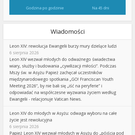
Godzina po godzinie
Na 45 dni
Wiadomości
Leon XIV: rewolucja Ewangelii burzy mury dzielące ludzi
6 sierpnia 2026
Leon XIV wezwał młodych do odważnego świadectwa
wiary, służby i budowania „cywilizacji miłości”. Podczas
Mszy św. w Asyżu Papież zachęcał uczestników
międzynarodowego spotkania „GO! Franciscan Youth
Meeting 2026”, by nie bali się „iść na peryferie” i
odpowiadać na współczesne wyzwania życiem według
Ewangelii - relacjonuje Vatican News.
Leon XIV do młodych w Asyżu: odwaga wyboru na całe
życie jest rewolucyjna
6 sierpnia 2026
Papież Leon XIV wezwał młodych w Asyżu do „pójścia pod