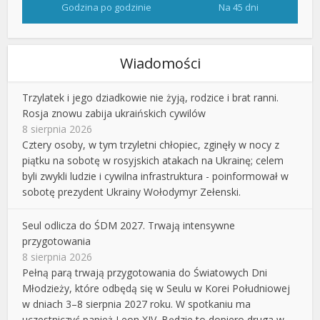
Godzina po godzinie
Na 45 dni
Wiadomości
Trzylatek i jego dziadkowie nie żyją, rodzice i brat ranni.
Rosja znowu zabija ukraińskich cywilów
8 sierpnia 2026
Cztery osoby, w tym trzyletni chłopiec, zginęły w nocy z
piątku na sobotę w rosyjskich atakach na Ukrainę; celem
byli zwykli ludzie i cywilna infrastruktura - poinformował w
sobotę prezydent Ukrainy Wołodymyr Zełenski.
Seul odlicza do ŚDM 2027. Trwają intensywne
przygotowania
8 sierpnia 2026
Pełną parą trwają przygotowania do Światowych Dni
Młodzieży, które odbędą się w Seulu w Korei Południowej
w dniach 3–8 sierpnia 2027 roku. W spotkaniu ma
uczestniczyć papież Leon XIV. Będzie to dopiero druga w