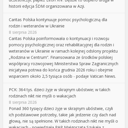
historii edycja ŚDM organizowana w Azji.
Caritas Polska kontynuuje pomoc psychologiczną dla
rodzin i weteranów w Ukrainie
8 sierpnia 2026
Caritas Polska poinformowała o kontynuacji i rozwoju
pomocy psychologicznej oraz rehabilitacyjnej dla rodzin i
weteranów w Ukrainie w ramach kolejnej odsłony projektu
„Rodzina w Centrum”. Finansowana ze środków polskiej
współpracy rozwojowej Ministerstwa Spraw Zagranicznych
inicjatywa potrwa do końca grudnia 2026 roku i obejmie
wsparciem około 2,5 tysiąca osób - podaje Vatican News.
PCK: 364 tys. dzieci żyje w skrajnym ubóstwie; w takich
rodzinach nikt nie myśli o wakacjach
8 sierpnia 2026
Ponad 360 tysięcy dzieci żyje w skrajnym ubóstwie, czyli
ich podstawowe potrzeby, takie jak jedzenie czy dach nad
głową, nie są spełnione. W takich rodzinach nikt nie myśli o
wakacjach - powiedziała PAP Małgorzata Szukała z