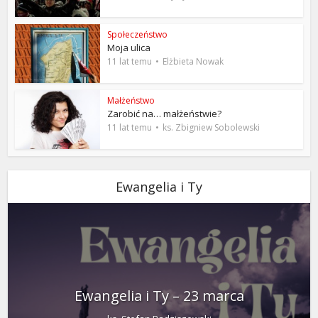
Społeczeństwo
Moja ulica
11 lat temu
Elżbieta Nowak
Małżeństwo
Zarobić na… małżeństwie?
11 lat temu
ks. Zbigniew Sobolewski
Ewangelia i Ty
Ewangelia i Ty – 23 marca