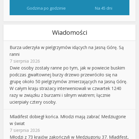
Godzina po godzinie
Na 45 dni
Wiadomości
Burza uderzyła w pielgrzymów idących na Jasną Górę. Są
ranni
7 sierpnia 2026
Dwie osoby zostały ranne po tym, jak w powiecie buskim
podczas gwałtownej burzy drzewo przewróciło się na
grupę około 50 pielgrzymów zmierzających na Jasną Górę.
W całym kraju strażacy interweniowali w czwartek 1240
razy w związku z burzami i silnym wiatrem; łącznie
ucierpiały cztery osoby.
Mladifest dobiegł końca. Młodzi mają zabrać Medziugorie
w świat
7 sierpnia 2026
Młodzi z 73 krajów zakończyli w Medziugoriu 37. Mladifest,