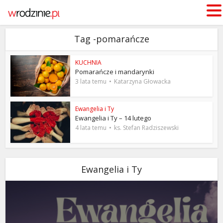
Tag -pomarańcze
KUCHNIA
Pomarańcze i mandarynki
3 lata temu
Katarzyna Głowacka
Ewangelia i Ty
Ewangelia i Ty – 14 lutego
4 lata temu
ks. Stefan Radziszewski
Ewangelia i Ty