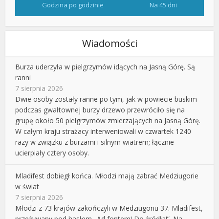
Godzina po godzinie
Na 45 dni
Wiadomości
Burza uderzyła w pielgrzymów idących na Jasną Górę. Są
ranni
7 sierpnia 2026
Dwie osoby zostały ranne po tym, jak w powiecie buskim
podczas gwałtownej burzy drzewo przewróciło się na
grupę około 50 pielgrzymów zmierzających na Jasną Górę.
W całym kraju strażacy interweniowali w czwartek 1240
razy w związku z burzami i silnym wiatrem; łącznie
ucierpiały cztery osoby.
Mladifest dobiegł końca. Młodzi mają zabrać Medziugorie
w świat
7 sierpnia 2026
Młodzi z 73 krajów zakończyli w Medziugoriu 37. Mladifest,
przeżywany pod hasłem „Ad fontem! Do źródła!”. Na