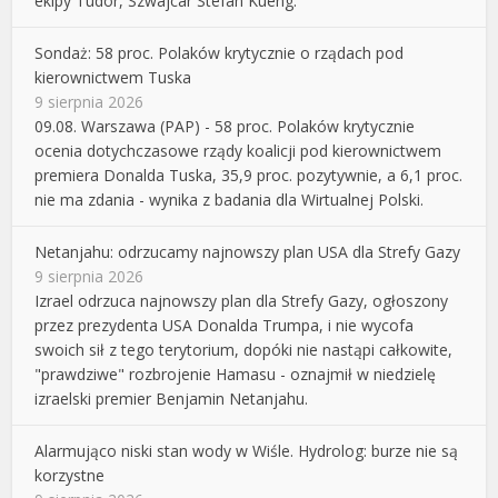
ekipy Tudor, Szwajcar Stefan Kueng.
Sondaż: 58 proc. Polaków krytycznie o rządach pod
kierownictwem Tuska
9 sierpnia 2026
09.08. Warszawa (PAP) - 58 proc. Polaków krytycznie
ocenia dotychczasowe rządy koalicji pod kierownictwem
premiera Donalda Tuska, 35,9 proc. pozytywnie, a 6,1 proc.
nie ma zdania - wynika z badania dla Wirtualnej Polski.
Netanjahu: odrzucamy najnowszy plan USA dla Strefy Gazy
9 sierpnia 2026
Izrael odrzuca najnowszy plan dla Strefy Gazy, ogłoszony
przez prezydenta USA Donalda Trumpa, i nie wycofa
swoich sił z tego terytorium, dopóki nie nastąpi całkowite,
"prawdziwe" rozbrojenie Hamasu - oznajmił w niedzielę
izraelski premier Benjamin Netanjahu.
Alarmująco niski stan wody w Wiśle. Hydrolog: burze nie są
korzystne