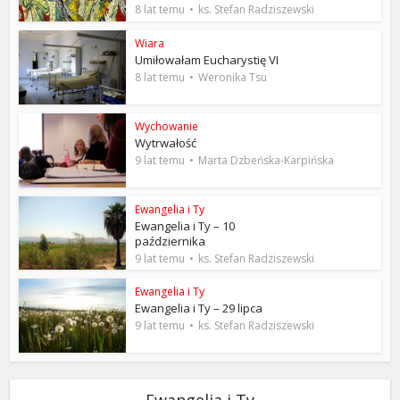
8 lat temu
ks. Stefan Radziszewski
Wiara
Umiłowałam Eucharystię VI
8 lat temu
Weronika Tsu
Wychowanie
Wytrwałość
9 lat temu
Marta Dzbeńska-Karpińska
Ewangelia i Ty
Ewangelia i Ty – 10
października
9 lat temu
ks. Stefan Radziszewski
Ewangelia i Ty
Ewangelia i Ty – 29 lipca
9 lat temu
ks. Stefan Radziszewski