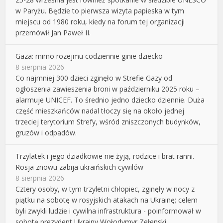
w Paryżu. Będzie to pierwsza wizyta papieska w tym
miejscu od 1980 roku, kiedy na forum tej organizacji
przemówił Jan Paweł II.
Gaza: mimo rozejmu codziennie ginie dziecko
8 sierpnia 2026
Co najmniej 300 dzieci zginęło w Strefie Gazy od
ogłoszenia zawieszenia broni w październiku 2025 roku –
alarmuje UNICEF. To średnio jedno dziecko dziennie. Duża
część mieszkańców nadal tłoczy się na około jednej
trzeciej terytorium Strefy, wśród zniszczonych budynków,
gruzów i odpadów.
Trzylatek i jego dziadkowie nie żyją, rodzice i brat ranni.
Rosja znowu zabija ukraińskich cywilów
8 sierpnia 2026
Cztery osoby, w tym trzyletni chłopiec, zginęły w nocy z
piątku na sobotę w rosyjskich atakach na Ukrainę; celem
byli zwykli ludzie i cywilna infrastruktura - poinformował w
sobotę prezydent Ukrainy Wołodymyr Zełenski.