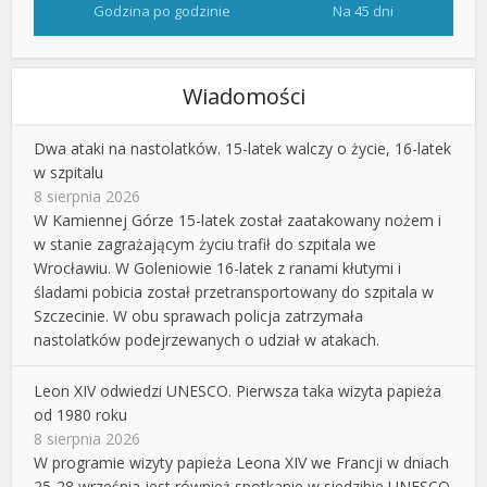
Godzina po godzinie
Na 45 dni
Wiadomości
Dwa ataki na nastolatków. 15-latek walczy o życie, 16-latek
w szpitalu
8 sierpnia 2026
W Kamiennej Górze 15-latek został zaatakowany nożem i
w stanie zagrażającym życiu trafił do szpitala we
Wrocławiu. W Goleniowie 16-latek z ranami kłutymi i
śladami pobicia został przetransportowany do szpitala w
Szczecinie. W obu sprawach policja zatrzymała
nastolatków podejrzewanych o udział w atakach.
Leon XIV odwiedzi UNESCO. Pierwsza taka wizyta papieża
od 1980 roku
8 sierpnia 2026
W programie wizyty papieża Leona XIV we Francji w dniach
25-28 września jest również spotkanie w siedzibie UNESCO