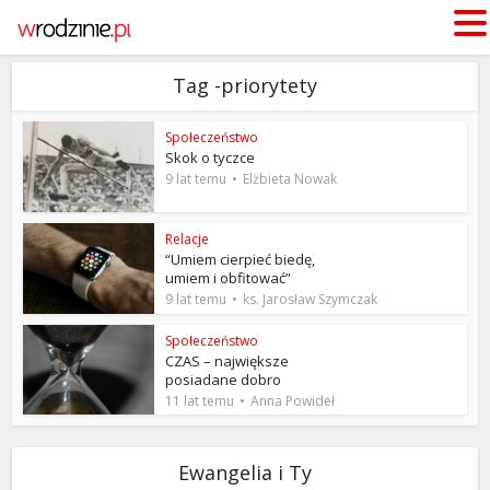
Tag -priorytety
Społeczeństwo
Skok o tyczce
9 lat temu
Elżbieta Nowak
Relacje
“Umiem cierpieć biedę,
umiem i obfitować”
9 lat temu
ks. Jarosław Szymczak
Społeczeństwo
CZAS – największe
posiadane dobro
11 lat temu
Anna Powideł
Ewangelia i Ty