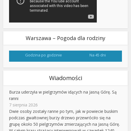
Warszawa – Pogoda dla rodziny
Godzina po godzinie
Na 45 dni
Wiadomości
Burza uderzyła w pielgrzymów idących na Jasną Górę. Są
ranni
7 sierpnia 2026
Dwie osoby zostały ranne po tym, jak w powiecie buskim
podczas gwałtownej burzy drzewo przewróciło się na
grupę około 50 pielgrzymów zmierzających na Jasną Górę.
W całym kraju strażacy interweniowali w czwartek 1240