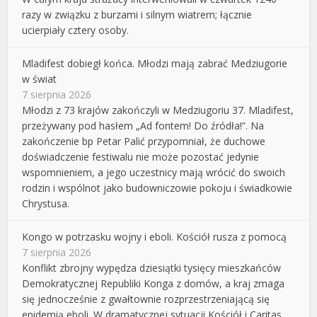
razy w związku z burzami i silnym wiatrem; łącznie
ucierpiały cztery osoby.
Mladifest dobiegł końca. Młodzi mają zabrać Medziugorie
w świat
7 sierpnia 2026
Młodzi z 73 krajów zakończyli w Medziugoriu 37. Mladifest,
przeżywany pod hasłem „Ad fontem! Do źródła!”. Na
zakończenie bp Petar Palić przypomniał, że duchowe
doświadczenie festiwalu nie może pozostać jedynie
wspomnieniem, a jego uczestnicy mają wrócić do swoich
rodzin i wspólnot jako budowniczowie pokoju i świadkowie
Chrystusa.
Kongo w potrzasku wojny i eboli. Kościół rusza z pomocą
7 sierpnia 2026
Konflikt zbrojny wypędza dziesiątki tysięcy mieszkańców
Demokratycznej Republiki Konga z domów, a kraj zmaga
się jednocześnie z gwałtownie rozprzestrzeniającą się
epidemią eboli. W dramatycznej sytuacji Kościół i Caritas