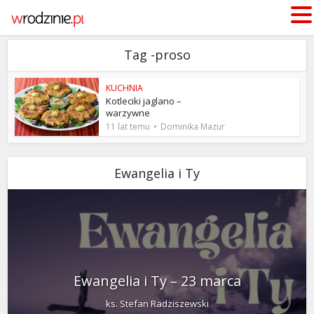
Tag -proso
KUCHNIA
Kotleciki jaglano –
warzywne
11 lat temu
Dominika Mazur
Ewangelia i Ty
Ewangelia i Ty – 23 marca
ks. Stefan Radziszewski