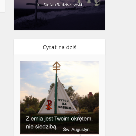
ks. Stefan Radziszewski
ks.
Cytat na dziś