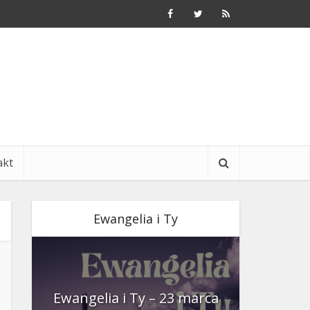
akt
Ewangelia i Ty
nia
Ewangelia i Ty – 23 marca
Ewangeli