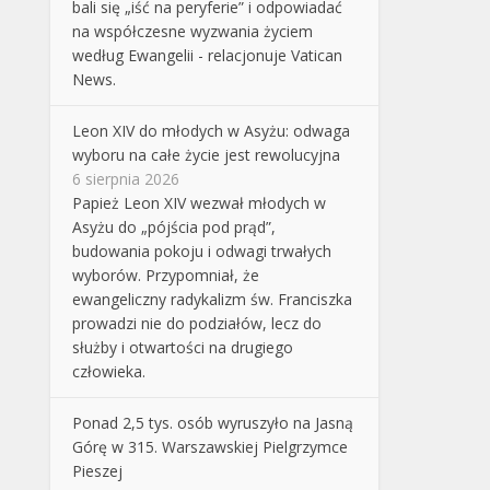
bali się „iść na peryferie” i odpowiadać
na współczesne wyzwania życiem
według Ewangelii - relacjonuje Vatican
News.
Leon XIV do młodych w Asyżu: odwaga
wyboru na całe życie jest rewolucyjna
6 sierpnia 2026
Papież Leon XIV wezwał młodych w
Asyżu do „pójścia pod prąd”,
budowania pokoju i odwagi trwałych
wyborów. Przypomniał, że
ewangeliczny radykalizm św. Franciszka
prowadzi nie do podziałów, lecz do
służby i otwartości na drugiego
człowieka.
Ponad 2,5 tys. osób wyruszyło na Jasną
Górę w 315. Warszawskiej Pielgrzymce
Pieszej