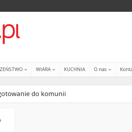
CZEŃSTWO
WIARA
KUCHNIA
O nas
Kont
gotowanie do komunii
o
a i Ty – 29 grudnia
Ewangelia i Ty – 27 grud