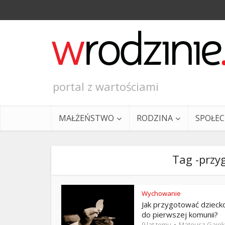
portal z wartościami
MAŁŻEŃSTWO
RODZINA
SPOŁE
Tag -przy
Wychowanie
Jak przygotować dzieck
Ewangeli
do pierwszej komunii?
9 lat temu
Mateusz Gajek