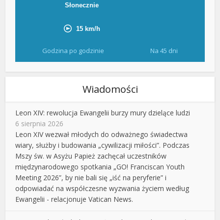
Godzina po godzinie
Na 45 dni
Wiadomości
Leon XIV: rewolucja Ewangelii burzy mury dzielące ludzi
6 sierpnia 2026
Leon XIV wezwał młodych do odważnego świadectwa
wiary, służby i budowania „cywilizacji miłości”. Podczas
Mszy św. w Asyżu Papież zachęcał uczestników
międzynarodowego spotkania „GO! Franciscan Youth
Meeting 2026”, by nie bali się „iść na peryferie” i
odpowiadać na współczesne wyzwania życiem według
Ewangelii - relacjonuje Vatican News.