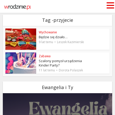
Tag -przyjecie
Wychowanie
Będzie się działo…
9 lat temu
Leszek Kazimierski
Zabawa
Szalony pomysł urządzenia
Kinder Party?
11 lat temu
Dorota Polaszek
Ewangelia i Ty