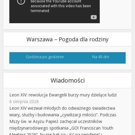
Warszawa – Pogoda dla rodziny
Godzina po godzinie
Na 45 dni
Wiadomości
Leon XIV: rewolucja Ewangelii burzy mury dzielące ludzi
6 sierpnia 2026
Leon XIV wezwał młodych do odważnego świadectwa
wiary, służby i budowania „cywilizacji miłości”. Podczas
Mszy św. w Asyżu Papież zachęcał uczestników
międzynarodowego spotkania „GO! Franciscan Youth
Meeting 2026”, by nie bali się „iść na peryferie” i