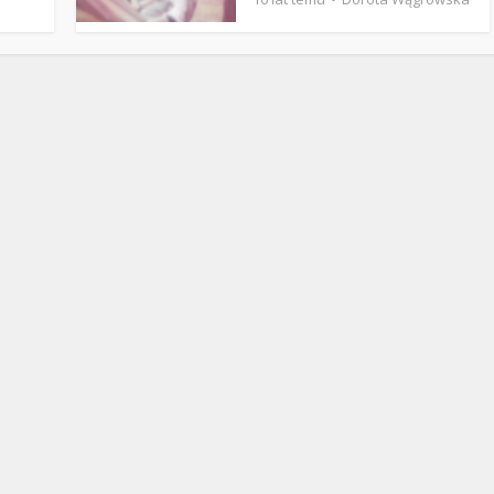
Stefan Radziszewski
ks. Stefan Radziszewski