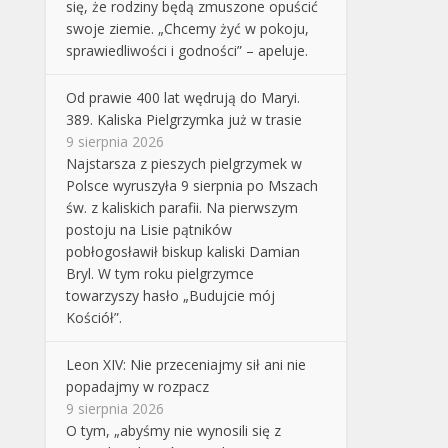
się, że rodziny będą zmuszone opuścić
swoje ziemie. „Chcemy żyć w pokoju,
sprawiedliwości i godności” – apeluje.
Od prawie 400 lat wędrują do Maryi.
389. Kaliska Pielgrzymka już w trasie
9 sierpnia 2026
Najstarsza z pieszych pielgrzymek w
Polsce wyruszyła 9 sierpnia po Mszach
św. z kaliskich parafii. Na pierwszym
postoju na Lisie pątników
pobłogosławił biskup kaliski Damian
Bryl. W tym roku pielgrzymce
towarzyszy hasło „Budujcie mój
Kościół”.
Leon XIV: Nie przeceniajmy sił ani nie
popadajmy w rozpacz
9 sierpnia 2026
O tym, „abyśmy nie wynosili się z