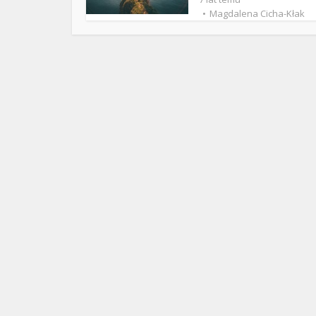
ks. 
Magdalena Cicha-Kłak