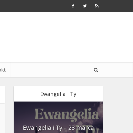
akt
Ewangelia i Ty
nia
Ewangelia i Ty – 23 marca
Ewangeli