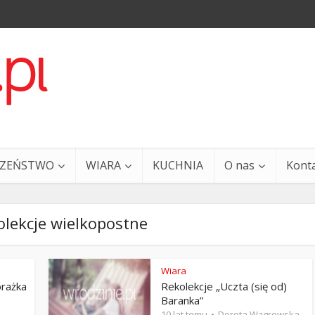
CZEŃSTWO
WIARA
KUCHNIA
O nas
Kont
olekcje wielkopostne
Wiara
orażka
Rekolekcje „Uczta (się od)
a i Ty – 29 grudnia
Ewangelia i Ty – 27 grud
Baranka”
10 lat temu
Dorota Wągrowska