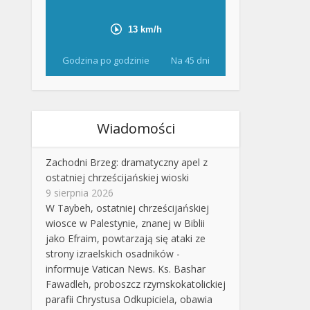
Godzina po godzinie
Na 45 dni
Wiadomości
Zachodni Brzeg: dramatyczny apel z
ostatniej chrześcijańskiej wioski
9 sierpnia 2026
W Taybeh, ostatniej chrześcijańskiej
wiosce w Palestynie, znanej w Biblii
jako Efraim, powtarzają się ataki ze
strony izraelskich osadników -
informuje Vatican News. Ks. Bashar
Fawadleh, proboszcz rzymskokatolickiej
parafii Chrystusa Odkupiciela, obawia