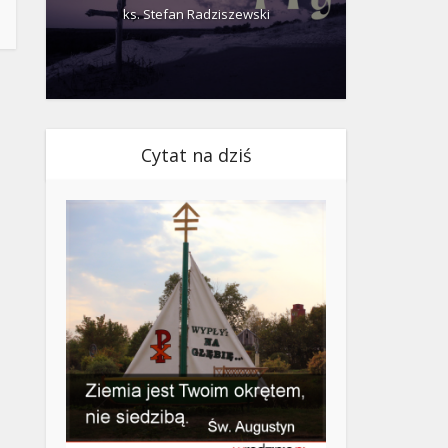
ks. Stefan Radziszewski
ks.
Cytat na dziś