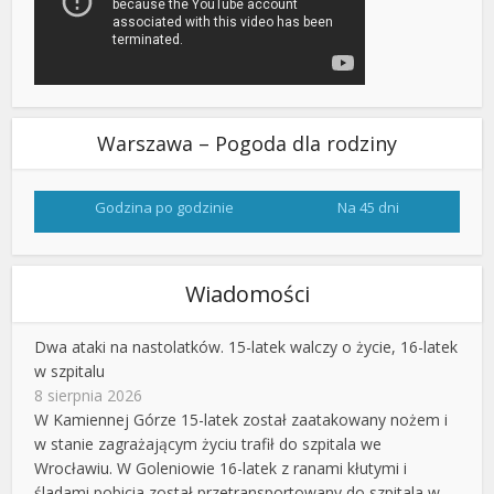
Warszawa – Pogoda dla rodziny
Godzina po godzinie
Na 45 dni
Wiadomości
Dwa ataki na nastolatków. 15-latek walczy o życie, 16-latek
w szpitalu
8 sierpnia 2026
W Kamiennej Górze 15-latek został zaatakowany nożem i
w stanie zagrażającym życiu trafił do szpitala we
Wrocławiu. W Goleniowie 16-latek z ranami kłutymi i
śladami pobicia został przetransportowany do szpitala w