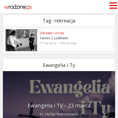
Tag -rekreacja
Zdrowie i uroda
Taniec z szablami
11 lat temu
Marcin Bąk
Ewangelia i Ty
Ewangelia i Ty – 23 marca
ks. Stefan Radziszewski