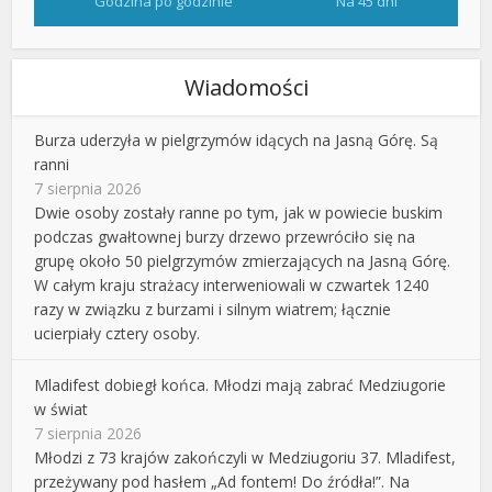
Godzina po godzinie
Na 45 dni
Wiadomości
Burza uderzyła w pielgrzymów idących na Jasną Górę. Są
ranni
7 sierpnia 2026
Dwie osoby zostały ranne po tym, jak w powiecie buskim
podczas gwałtownej burzy drzewo przewróciło się na
grupę około 50 pielgrzymów zmierzających na Jasną Górę.
W całym kraju strażacy interweniowali w czwartek 1240
razy w związku z burzami i silnym wiatrem; łącznie
ucierpiały cztery osoby.
Mladifest dobiegł końca. Młodzi mają zabrać Medziugorie
w świat
7 sierpnia 2026
Młodzi z 73 krajów zakończyli w Medziugoriu 37. Mladifest,
przeżywany pod hasłem „Ad fontem! Do źródła!”. Na