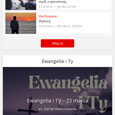
myśli z wiosennej...
8 lat temu
Jan Buczyński
Wychowanie
Wybory
9 lat temu
Monika A. Oleksa
Więcej
Ewangelia i Ty
Ewangelia i Ty – 23 marca
ks. Stefan Radziszewski