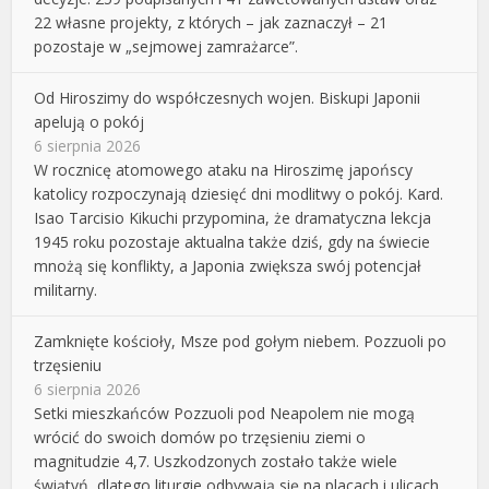
22 własne projekty, z których – jak zaznaczył – 21
pozostaje w „sejmowej zamrażarce”.
Od Hiroszimy do współczesnych wojen. Biskupi Japonii
apelują o pokój
6 sierpnia 2026
W rocznicę atomowego ataku na Hiroszimę japońscy
katolicy rozpoczynają dziesięć dni modlitwy o pokój. Kard.
Isao Tarcisio Kikuchi przypomina, że dramatyczna lekcja
1945 roku pozostaje aktualna także dziś, gdy na świecie
mnożą się konflikty, a Japonia zwiększa swój potencjał
militarny.
Zamknięte kościoły, Msze pod gołym niebem. Pozzuoli po
trzęsieniu
6 sierpnia 2026
Setki mieszkańców Pozzuoli pod Neapolem nie mogą
wrócić do swoich domów po trzęsieniu ziemi o
magnitudzie 4,7. Uszkodzonych zostało także wiele
świątyń, dlatego liturgie odbywają się na placach i ulicach,