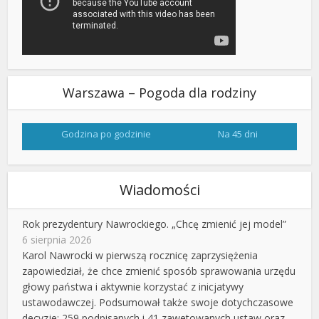
Warszawa – Pogoda dla rodziny
Godzina po godzinie
Na 45 dni
Wiadomości
Rok prezydentury Nawrockiego. „Chcę zmienić jej model”
6 sierpnia 2026
Karol Nawrocki w pierwszą rocznicę zaprzysiężenia
zapowiedział, że chce zmienić sposób sprawowania urzędu
głowy państwa i aktywnie korzystać z inicjatywy
ustawodawczej. Podsumował także swoje dotychczasowe
decyzje: 259 podpisanych i 41 zawetowanych ustaw oraz