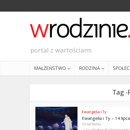
portal z wartościami
MAŁŻEŃSTWO
RODZINA
SPOŁE
Tag -
Ewangelia i Ty
Ewangelia i Ty – 14 lipca
Ewangeli
10 lat temu
ks. Stefan Radziszewski