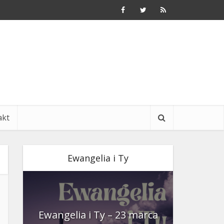
akt
Ewangelia i Ty
nia
Ewangelia i Ty – 23 marca
Ewangeli