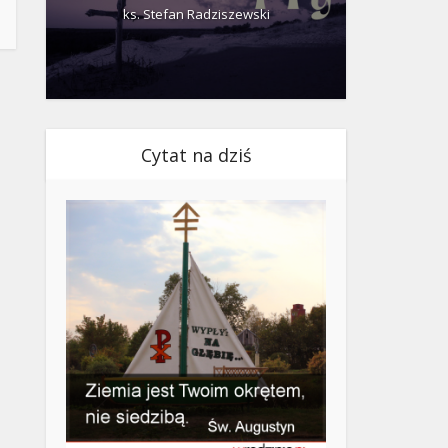
ks. Stefan Radziszewski
ks.
Cytat na dziś