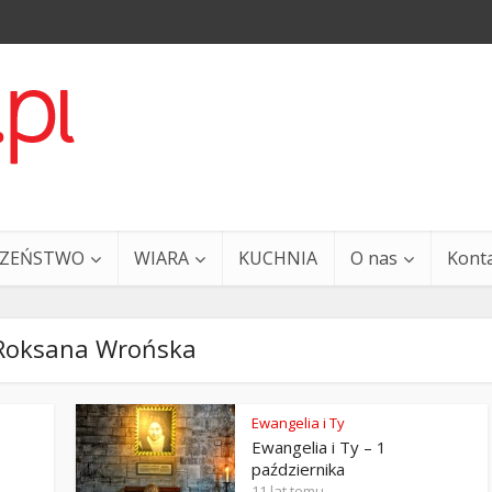
CZEŃSTWO
WIARA
KUCHNIA
O nas
Kont
Roksana Wrońska
Ewangelia i Ty
Ewangelia i Ty – 1
a i Ty – 29 grudnia
Ewangelia i Ty – 27 grud
października
11 lat temu