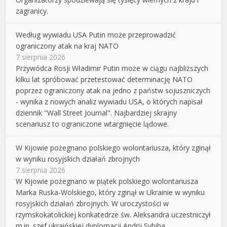
zagranicy.
Według wywiadu USA Putin może przeprowadzić
ograniczony atak na kraj NATO
7 sierpnia 2026
Przywódca Rosji Władimir Putin może w ciągu najbliższych
kilku lat spróbować przetestować determinację NATO
poprzez ograniczony atak na jedno z państw sojuszniczych
- wynika z nowych analiz wywiadu USA, o których napisał
dziennik "Wall Street Journal". Najbardziej skrajny
scenariusz to ograniczone wtargnięcie lądowe.
W Kijowie pożegnano polskiego wolontariusza, który zginął
w wyniku rosyjskich działań zbrojnych
7 sierpnia 2026
W Kijowie pożegnano w piątek polskiego wolontariusza
Marka Ruska-Wolskiego, który zginął w Ukrainie w wyniku
rosyjskich działań zbrojnych. W uroczystości w
rzymskokatolickiej konkatedrze św. Aleksandra uczestniczył
m.in. szef ukraińskiej dyplomacji Andrij Sybiha.