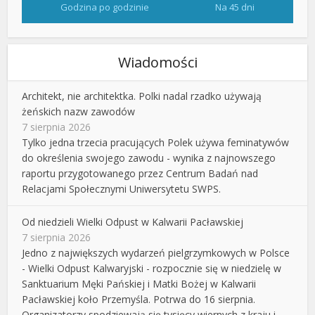
Godzina po godzinie
Na 45 dni
Wiadomości
Architekt, nie architektka. Polki nadal rzadko używają
żeńskich nazw zawodów
7 sierpnia 2026
Tylko jedna trzecia pracujących Polek używa feminatywów
do określenia swojego zawodu - wynika z najnowszego
raportu przygotowanego przez Centrum Badań nad
Relacjami Społecznymi Uniwersytetu SWPS.
Od niedzieli Wielki Odpust w Kalwarii Pacławskiej
7 sierpnia 2026
Jedno z największych wydarzeń pielgrzymkowych w Polsce
- Wielki Odpust Kalwaryjski - rozpocznie się w niedzielę w
Sanktuarium Męki Pańskiej i Matki Bożej w Kalwarii
Pacławskiej koło Przemyśla. Potrwa do 16 sierpnia.
Organizatorzy spodziewają się tysięcy wiernych z kraju i