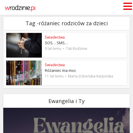
Tag -różaniec rodziców za dzieci
Świadectwa
SOS… SMS…
9 lat temu
Tak Rodzinie
Świadectwa
Różaniec ma moc
11 lat temu
Marta Dzbeńska-Karpińska
Ewangelia i Ty