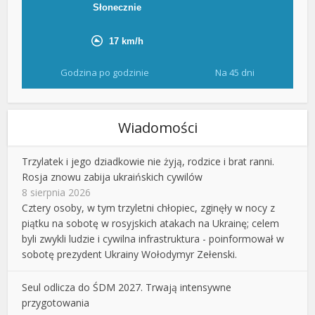
Godzina po godzinie
Na 45 dni
Wiadomości
Trzylatek i jego dziadkowie nie żyją, rodzice i brat ranni.
Rosja znowu zabija ukraińskich cywilów
8 sierpnia 2026
Cztery osoby, w tym trzyletni chłopiec, zginęły w nocy z
piątku na sobotę w rosyjskich atakach na Ukrainę; celem
byli zwykli ludzie i cywilna infrastruktura - poinformował w
sobotę prezydent Ukrainy Wołodymyr Zełenski.
Seul odlicza do ŚDM 2027. Trwają intensywne
przygotowania