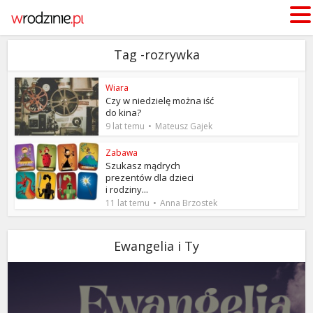
Tag -rozrywka
Wiara
Czy w niedzielę można iść
do kina?
9 lat temu
Mateusz Gajek
Zabawa
Szukasz mądrych
prezentów dla dzieci
i rodziny...
11 lat temu
Anna Brzostek
Ewangelia i Ty