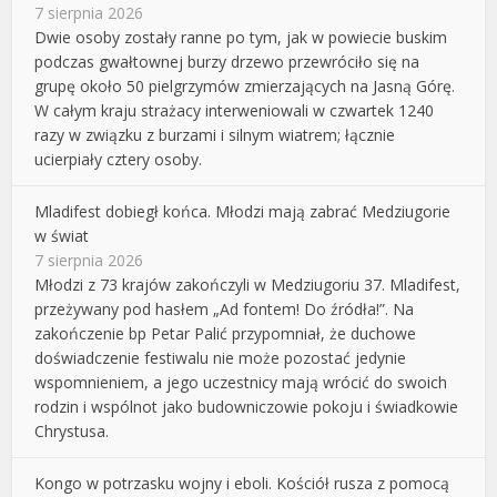
7 sierpnia 2026
Dwie osoby zostały ranne po tym, jak w powiecie buskim
podczas gwałtownej burzy drzewo przewróciło się na
grupę około 50 pielgrzymów zmierzających na Jasną Górę.
W całym kraju strażacy interweniowali w czwartek 1240
razy w związku z burzami i silnym wiatrem; łącznie
ucierpiały cztery osoby.
Mladifest dobiegł końca. Młodzi mają zabrać Medziugorie
w świat
7 sierpnia 2026
Młodzi z 73 krajów zakończyli w Medziugoriu 37. Mladifest,
przeżywany pod hasłem „Ad fontem! Do źródła!”. Na
zakończenie bp Petar Palić przypomniał, że duchowe
doświadczenie festiwalu nie może pozostać jedynie
wspomnieniem, a jego uczestnicy mają wrócić do swoich
rodzin i wspólnot jako budowniczowie pokoju i świadkowie
Chrystusa.
Kongo w potrzasku wojny i eboli. Kościół rusza z pomocą