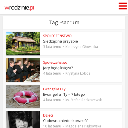
Tag -sacrum
SPOŁECZEŃSTWO
Siedząc na przyzbie
3 lata temu
Katarzyna Głowacka
Społeczeństwo
Jacy będą księża?
4 lata temu
Krystyna Łobos
Ewangelia i Ty
Ewangelia i Ty – 7 lutego
4 lata temu
ks. Stefan Radziszewski
Dzieci
Cudowna niedoskonałość
10 lat temu
Magdalena Pajkowska