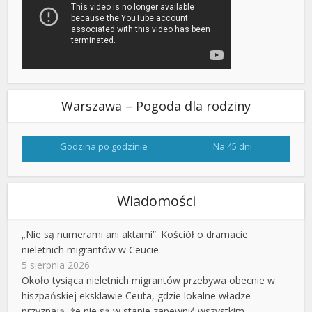
Warszawa – Pogoda dla rodziny
Godzina po godzinie
Na 45 dni
Wiadomości
„Nie są numerami ani aktami”. Kościół o dramacie
nieletnich migrantów w Ceucie
5 sierpnia 2026
Około tysiąca nieletnich migrantów przebywa obecnie w
hiszpańskiej eksklawie Ceuta, gdzie lokalne władze
przyznają, że nie są w stanie zapewnić wszystkim