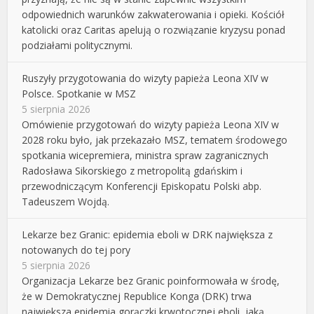
odpowiednich warunków zakwaterowania i opieki. Kościół
katolicki oraz Caritas apelują o rozwiązanie kryzysu ponad
podziałami politycznymi.
Ruszyły przygotowania do wizyty papieża Leona XIV w
Polsce. Spotkanie w MSZ
5 sierpnia 2026
Omówienie przygotowań do wizyty papieża Leona XIV w
2028 roku było, jak przekazało MSZ, tematem środowego
spotkania wicepremiera, ministra spraw zagranicznych
Radosława Sikorskiego z metropolitą gdańskim i
przewodniczącym Konferencji Episkopatu Polski abp.
Tadeuszem Wojdą.
Lekarze bez Granic: epidemia eboli w DRK największa z
notowanych do tej pory
5 sierpnia 2026
Organizacja Lekarze bez Granic poinformowała w środę,
że w Demokratycznej Republice Konga (DRK) trwa
największa epidemia gorączki krwotocznej eboli, jaką