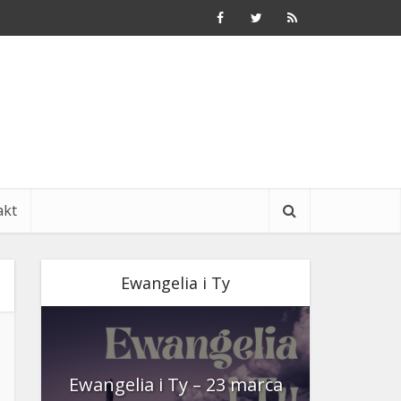
akt
Ewangelia i Ty
nia
Ewangelia i Ty – 23 marca
Ewangeli