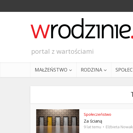
portal z wartościami
MAŁŻEŃSTWO
RODZINA
SPOŁE
Społeczeństwo
Za ścianą
Ewangeli
9 lat temu
Elżbieta Nowak