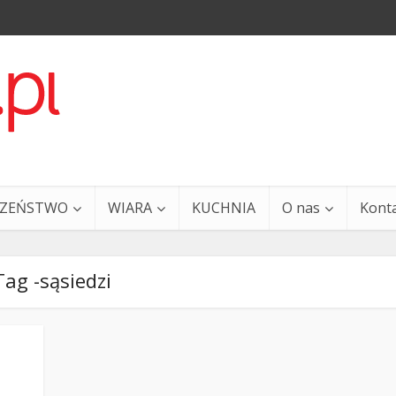
CZEŃSTWO
WIARA
KUCHNIA
O nas
Kont
Tag -sąsiedzi
a i Ty – 29 grudnia
Ewangelia i Ty – 27 grud