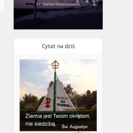
ks. Stefan Radziszewski
ks.
Cytat na dziś