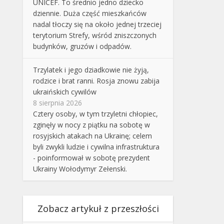
UNICEF. To średnio jedno dziecko
dziennie. Duża część mieszkańców
nadal tłoczy się na około jednej trzeciej
terytorium Strefy, wśród zniszczonych
budynków, gruzów i odpadów.
Trzylatek i jego dziadkowie nie żyją,
rodzice i brat ranni. Rosja znowu zabija
ukraińskich cywilów
8 sierpnia 2026
Cztery osoby, w tym trzyletni chłopiec,
zginęły w nocy z piątku na sobotę w
rosyjskich atakach na Ukrainę; celem
byli zwykli ludzie i cywilna infrastruktura
- poinformował w sobotę prezydent
Ukrainy Wołodymyr Zełenski.
Zobacz artykuł z przeszłości