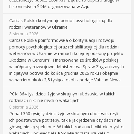
historii edycja ŚDM organizowana w Azji.
Caritas Polska kontynuuje pomoc psychologiczną dla
rodzin i weteranów w Ukrainie
8 sierpnia 2026
Caritas Polska poinformowała o kontynuacji i rozwoju
pomocy psychologicznej oraz rehabilitacyjnej dla rodzin i
weteranów w Ukrainie w ramach kolejnej odsłony projektu
„Rodzina w Centrum”. Finansowana ze środków polskiej
współpracy rozwojowej Ministerstwa Spraw Zagranicznych
inicjatywa potrwa do końca grudnia 2026 roku i obejmie
wsparciem około 2,5 tysiąca osób - podaje Vatican News.
PCK: 364 tys. dzieci żyje w skrajnym ubóstwie; w takich
rodzinach nikt nie myśli o wakacjach
8 sierpnia 2026
Ponad 360 tysięcy dzieci żyje w skrajnym ubóstwie, czyli
ich podstawowe potrzeby, takie jak jedzenie czy dach nad
głową, nie są spełnione. W takich rodzinach nikt nie myśli o
wakacjach - powiedziała PAP Małgorzata Szukała z