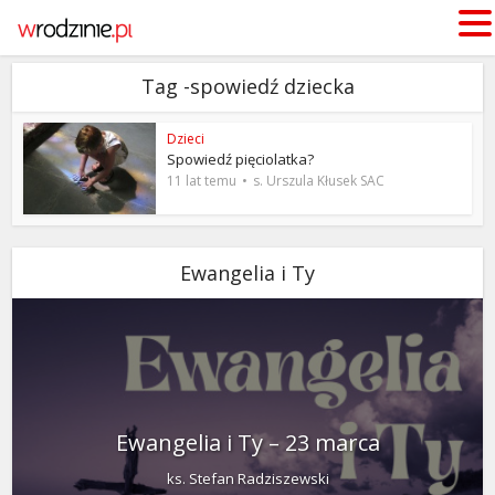
Tag -spowiedź dziecka
Dzieci
Spowiedź pięciolatka?
11 lat temu
s. Urszula Kłusek SAC
Ewangelia i Ty
Ewangelia i Ty – 23 marca
ks. Stefan Radziszewski