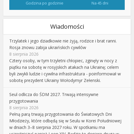
Godzina po godzinie
Na 45 dni
Wiadomości
Trzylatek i jego dziadkowie nie żyją, rodzice i brat ranni.
Rosja znowu zabija ukraińskich cywilów
8 sierpnia 2026
Cztery osoby, w tym trzyletni chłopiec, zginęły w nocy z
piątku na sobotę w rosyjskich atakach na Ukrainę; celem
byli zwykli ludzie i cywilna infrastruktura - poinformował w
sobotę prezydent Ukrainy Wołodymyr Zełenski.
Seul odlicza do ŚDM 2027. Trwają intensywne
przygotowania
8 sierpnia 2026
Pełną parą trwają przygotowania do Światowych Dni
Młodzieży, które odbędą się w Seulu w Korei Południowej
w dniach 3–8 sierpnia 2027 roku. W spotkaniu ma
uczestniczyć papież Leon XIV. Będzie to dopiero druga w