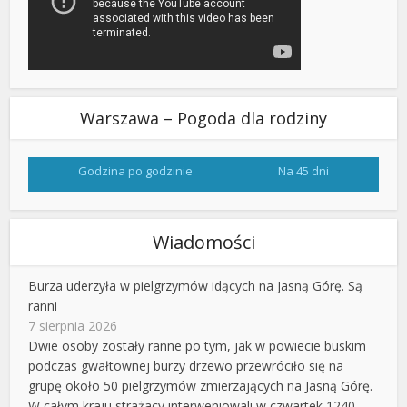
Warszawa – Pogoda dla rodziny
Godzina po godzinie
Na 45 dni
Wiadomości
Burza uderzyła w pielgrzymów idących na Jasną Górę. Są
ranni
7 sierpnia 2026
Dwie osoby zostały ranne po tym, jak w powiecie buskim
podczas gwałtownej burzy drzewo przewróciło się na
grupę około 50 pielgrzymów zmierzających na Jasną Górę.
W całym kraju strażacy interweniowali w czwartek 1240