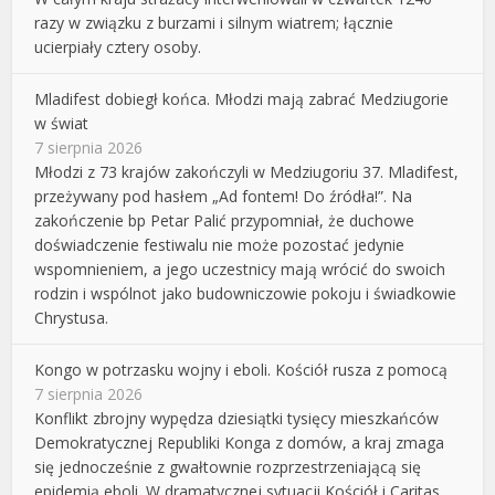
razy w związku z burzami i silnym wiatrem; łącznie
ucierpiały cztery osoby.
Mladifest dobiegł końca. Młodzi mają zabrać Medziugorie
w świat
7 sierpnia 2026
Młodzi z 73 krajów zakończyli w Medziugoriu 37. Mladifest,
przeżywany pod hasłem „Ad fontem! Do źródła!”. Na
zakończenie bp Petar Palić przypomniał, że duchowe
doświadczenie festiwalu nie może pozostać jedynie
wspomnieniem, a jego uczestnicy mają wrócić do swoich
rodzin i wspólnot jako budowniczowie pokoju i świadkowie
Chrystusa.
Kongo w potrzasku wojny i eboli. Kościół rusza z pomocą
7 sierpnia 2026
Konflikt zbrojny wypędza dziesiątki tysięcy mieszkańców
Demokratycznej Republiki Konga z domów, a kraj zmaga
się jednocześnie z gwałtownie rozprzestrzeniającą się
epidemią eboli. W dramatycznej sytuacji Kościół i Caritas