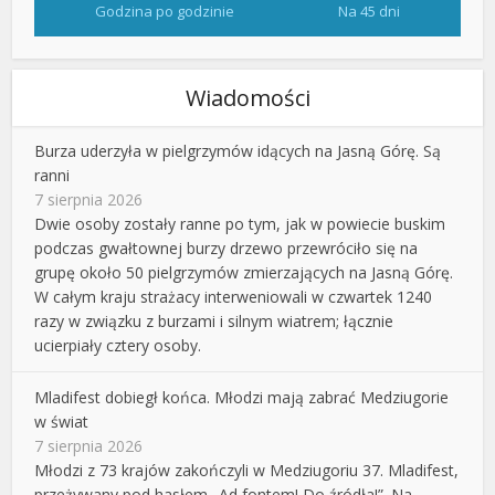
Godzina po godzinie
Na 45 dni
Wiadomości
Burza uderzyła w pielgrzymów idących na Jasną Górę. Są
ranni
7 sierpnia 2026
Dwie osoby zostały ranne po tym, jak w powiecie buskim
podczas gwałtownej burzy drzewo przewróciło się na
grupę około 50 pielgrzymów zmierzających na Jasną Górę.
W całym kraju strażacy interweniowali w czwartek 1240
razy w związku z burzami i silnym wiatrem; łącznie
ucierpiały cztery osoby.
Mladifest dobiegł końca. Młodzi mają zabrać Medziugorie
w świat
7 sierpnia 2026
Młodzi z 73 krajów zakończyli w Medziugoriu 37. Mladifest,
przeżywany pod hasłem „Ad fontem! Do źródła!”. Na