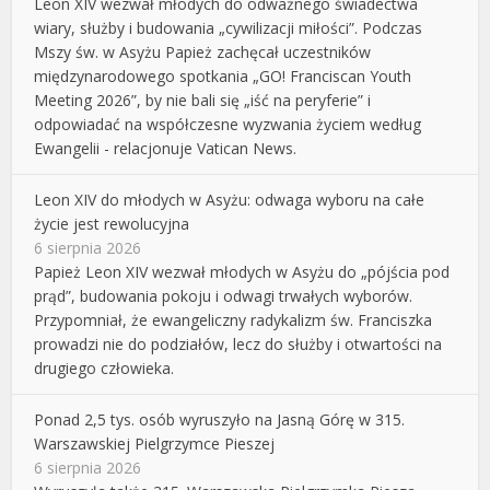
Leon XIV wezwał młodych do odważnego świadectwa
wiary, służby i budowania „cywilizacji miłości”. Podczas
Mszy św. w Asyżu Papież zachęcał uczestników
międzynarodowego spotkania „GO! Franciscan Youth
Meeting 2026”, by nie bali się „iść na peryferie” i
odpowiadać na współczesne wyzwania życiem według
Ewangelii - relacjonuje Vatican News.
Leon XIV do młodych w Asyżu: odwaga wyboru na całe
życie jest rewolucyjna
6 sierpnia 2026
Papież Leon XIV wezwał młodych w Asyżu do „pójścia pod
prąd”, budowania pokoju i odwagi trwałych wyborów.
Przypomniał, że ewangeliczny radykalizm św. Franciszka
prowadzi nie do podziałów, lecz do służby i otwartości na
drugiego człowieka.
Ponad 2,5 tys. osób wyruszyło na Jasną Górę w 315.
Warszawskiej Pielgrzymce Pieszej
6 sierpnia 2026