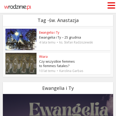
Tag -św. Anastazja
Ewangelia i Ty
Ewangelia i Ty – 25 grudnia
4 lata temu
ks. Stefan Radziszewski
Wiara
Czy wszystkie femmes
to femmes fatales?
10 lat temu
Karolina Garbas
Ewangelia i Ty