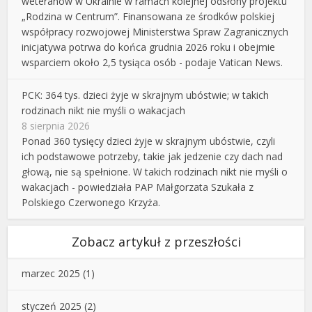
weteranów w Ukrainie w ramach kolejnej odsłony projektu
„Rodzina w Centrum”. Finansowana ze środków polskiej
współpracy rozwojowej Ministerstwa Spraw Zagranicznych
inicjatywa potrwa do końca grudnia 2026 roku i obejmie
wsparciem około 2,5 tysiąca osób - podaje Vatican News.
PCK: 364 tys. dzieci żyje w skrajnym ubóstwie; w takich
rodzinach nikt nie myśli o wakacjach
8 sierpnia 2026
Ponad 360 tysięcy dzieci żyje w skrajnym ubóstwie, czyli
ich podstawowe potrzeby, takie jak jedzenie czy dach nad
głową, nie są spełnione. W takich rodzinach nikt nie myśli o
wakacjach - powiedziała PAP Małgorzata Szukała z
Polskiego Czerwonego Krzyża.
Zobacz artykuł z przeszłości
marzec 2025
(1)
styczeń 2025
(2)