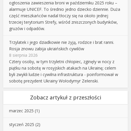
ogłoszenia zawieszenia broni w październiku 2025 roku –
alarmuje UNICEF. To średnio jedno dziecko dziennie. Duża
część mieszkańców nadal tłoczy się na około jednej
trzeciej terytorium Strefy, wśród zniszczonych budynków,
gruzów i odpadów.
Trzylatek i jego dziadkowie nie żyją, rodzice i brat ranni.
Rosja znowu zabija ukraińskich cywilów
8 sierpnia 2026
Cztery osoby, w tym trzyletni chłopiec, zginęły w nocy z
piątku na sobotę w rosyjskich atakach na Ukrainę; celem
byli zwykli ludzie i cywilna infrastruktura - poinformował w
sobotę prezydent Ukrainy Wołodymyr Zełenski.
Zobacz artykuł z przeszłości
marzec 2025
(1)
styczeń 2025
(2)