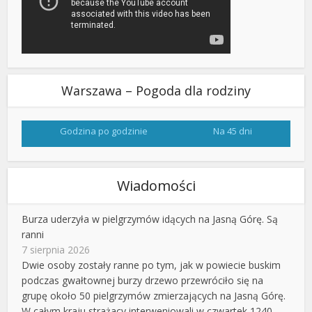
Warszawa – Pogoda dla rodziny
Godzina po godzinie
Na 45 dni
Wiadomości
Burza uderzyła w pielgrzymów idących na Jasną Górę. Są
ranni
7 sierpnia 2026
Dwie osoby zostały ranne po tym, jak w powiecie buskim
podczas gwałtownej burzy drzewo przewróciło się na
grupę około 50 pielgrzymów zmierzających na Jasną Górę.
W całym kraju strażacy interweniowali w czwartek 1240