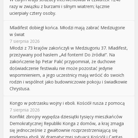
razy w związku z burzami i silnym wiatrem; łącznie
ucierpiały cztery osoby.
Mladifest dobiegł końca. Młodzi mają zabrać Medziugorie
w świat
7 sierpnia 2026
Młodzi z 73 krajów zakończyli w Medziugoriu 37. Mladifest,
przeżywany pod hasłem „Ad fontem! Do źródła!”. Na
zakończenie bp Petar Palić przypomniał, że duchowe
doświadczenie festiwalu nie może pozostać jedynie
wspomnieniem, a jego uczestnicy mają wrócić do swoich
rodzin i wspólnot jako budowniczowie pokoju i świadkowie
Chrystusa.
Kongo w potrzasku wojny i eboli. Kościół rusza z pomocą
7 sierpnia 2026
Konflikt zbrojny wypędza dziesiątki tysięcy mieszkańców
Demokratycznej Republiki Konga z domów, a kraj zmaga
się jednocześnie z gwałtownie rozprzestrzeniającą się
epidemią eboli. W dramatycznej sytuacji Kościół i Caritas