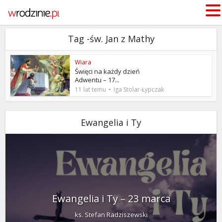
Tag -św. Jan z Mathy
Wiara
Święci na każdy dzień
Adwentu – 17...
11 lat temu
Iga Stolar-Łypczak
Ewangelia i Ty
Ewangelia i Ty – 23 marca
ks. Stefan Radziszewski