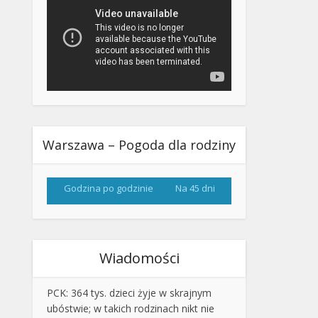
Warszawa – Pogoda dla rodziny
Godzina po godzinie
Na 45 dni
Wiadomości
PCK: 364 tys. dzieci żyje w skrajnym
ubóstwie; w takich rodzinach nikt nie