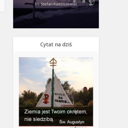
ks. Stefan Radziszewski
ks.
Cytat na dziś