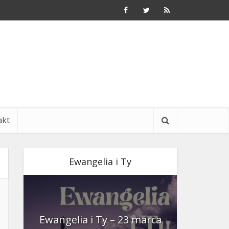
akt
Ewangelia i Ty
nia
Ewangelia i Ty – 23 marca
Ewangeli