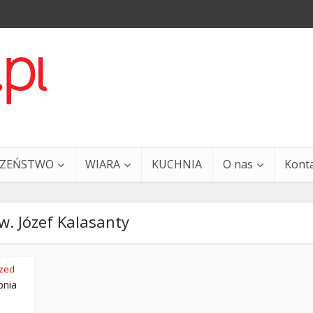
CZEŃSTWO
WIARA
KUCHNIA
O nas
Kont
w. Józef Kalasanty
ized
pnia
a i Ty – 29 grudnia
Ewangelia i Ty – 27 grud