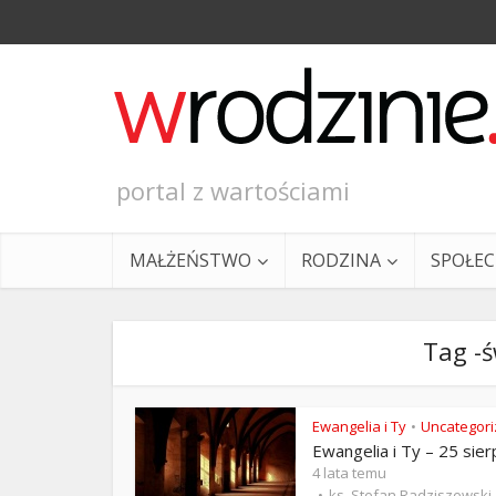
portal z wartościami
MAŁŻEŃSTWO
RODZINA
SPOŁE
Tag -ś
Ewangelia i Ty
Uncategor
•
Ewangelia i Ty – 25 sier
Ewangeli
4 lata temu
ks. Stefan Radziszewski