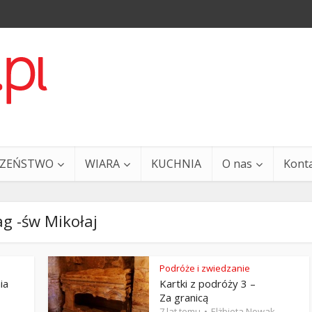
CZEŃSTWO
WIARA
KUCHNIA
O nas
Kont
g -św Mikołaj
Podróże i zwiedzanie
ia
Kartki z podróży 3 –
a i Ty – 29 grudnia
Ewangelia i Ty – 27 grud
Za granicą
7 lat temu
Elżbieta Nowak