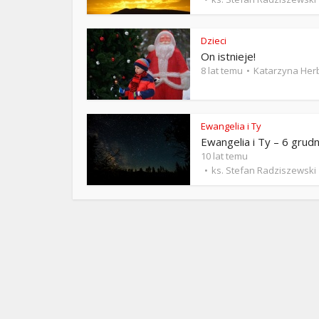
ks. 
Dzieci
On istnieje!
8 lat temu
Katarzyna Her
Ewangelia i Ty
Ewangelia i Ty – 6 grudn
10 lat temu
ks. Stefan Radziszewski