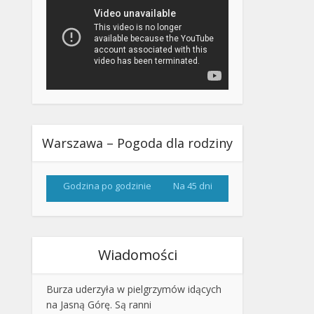
Warszawa – Pogoda dla rodziny
Godzina po godzinie
Na 45 dni
Wiadomości
Burza uderzyła w pielgrzymów idących
na Jasną Górę. Są ranni