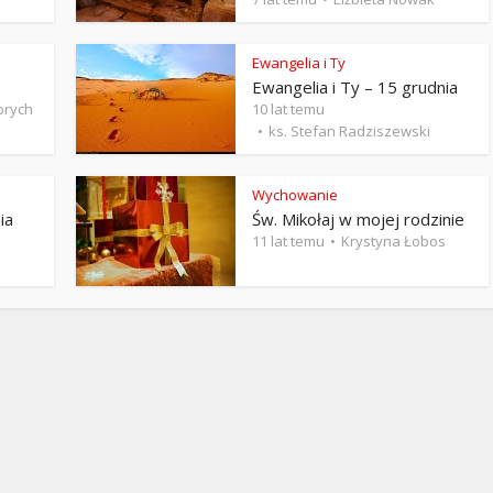
Stefan Radziszewski
ks. Stefan Radziszewski
Ewangelia i Ty
Ewangelia i Ty – 15 grudnia
brych
10 lat temu
ks. Stefan Radziszewski
Wychowanie
ia
Św. Mikołaj w mojej rodzinie
11 lat temu
Krystyna Łobos