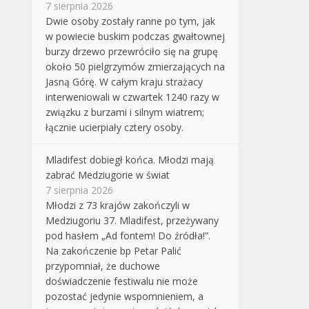
7 sierpnia 2026
Dwie osoby zostały ranne po tym, jak
w powiecie buskim podczas gwałtownej
burzy drzewo przewróciło się na grupę
około 50 pielgrzymów zmierzających na
Jasną Górę. W całym kraju strażacy
interweniowali w czwartek 1240 razy w
związku z burzami i silnym wiatrem;
łącznie ucierpiały cztery osoby.
Mladifest dobiegł końca. Młodzi mają
zabrać Medziugorie w świat
7 sierpnia 2026
Młodzi z 73 krajów zakończyli w
Medziugoriu 37. Mladifest, przeżywany
pod hasłem „Ad fontem! Do źródła!”.
Na zakończenie bp Petar Palić
przypomniał, że duchowe
doświadczenie festiwalu nie może
pozostać jedynie wspomnieniem, a