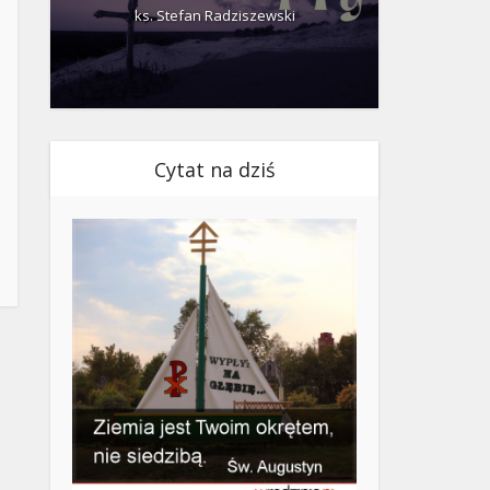
ks. Stefan Radziszewski
ks.
Cytat na dziś