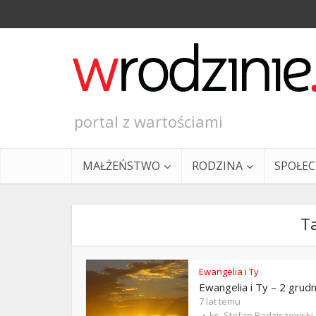
portal z wartościami
MAŁŻEŃSTWO
RODZINA
SPOŁE
Ta
Ewangelia i Ty
Ewangelia i Ty – 2 grudn
Ewangeli
7 lat temu
ks. Stefan Radziszewski