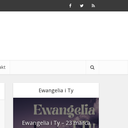
akt
Ewangelia i Ty
nia
Ewangelia i Ty – 23 marca
Ewangeli