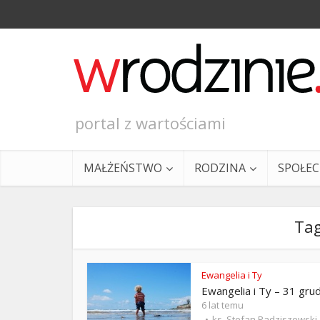
portal z wartościami
MAŁŻEŃSTWO
RODZINA
SPOŁE
Tag
Ewangelia i Ty
Ewangelia i Ty – 31 gru
Ewangeli
6 lat temu
ks. Stefan Radziszewski