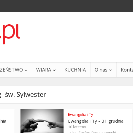
CZEŃSTWO
WIARA
KUCHNIA
O nas
Kont
 -św. Sylwester
Ewangelia i Ty
dnia
Ewangelia i Ty – 31 grudnia
a i Ty – 29 grudnia
Ewangelia i Ty – 27 grud
10 lat temu
ks. Stefan Radziszewski