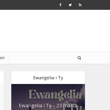
akt
Ewangelia i Ty
nia
Ewangelia i Ty – 23 marca
Ewangeli