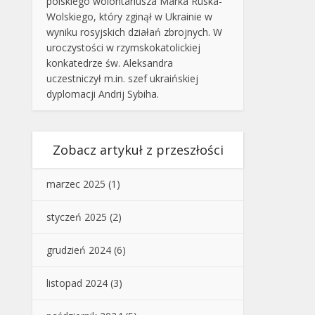
polskiego wolontariusza Marka Ruska-
Wolskiego, który zginął w Ukrainie w
wyniku rosyjskich działań zbrojnych. W
uroczystości w rzymskokatolickiej
konkatedrze św. Aleksandra
uczestniczył m.in. szef ukraińskiej
dyplomacji Andrij Sybiha.
Zobacz artykuł z przeszłości
marzec 2025
(1)
styczeń 2025
(2)
grudzień 2024
(6)
listopad 2024
(3)