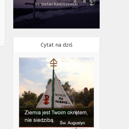
ks. Stefan Radziszewski
ks.
Cytat na dziś