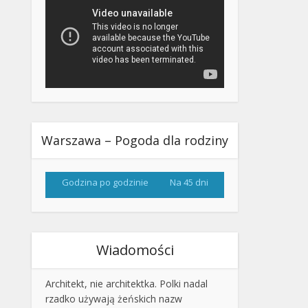
Warszawa – Pogoda dla rodziny
Godzina po godzinie
Na 45 dni
Wiadomości
Architekt, nie architektka. Polki nadal
rzadko używają żeńskich nazw