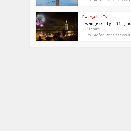
ks. 
Ewangelia i Ty
Ewangelia i Ty – 31 gru
11 lat temu
ks. Stefan Radziszewski