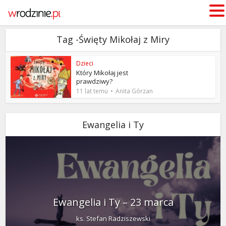
Tag -Święty Mikołaj z Miry
Dzieci
Który Mikołaj jest
prawdziwy?
11 lat temu
Anita Górzan
Ewangelia i Ty
Ewangelia i Ty – 23 marca
ks. Stefan Radziszewski