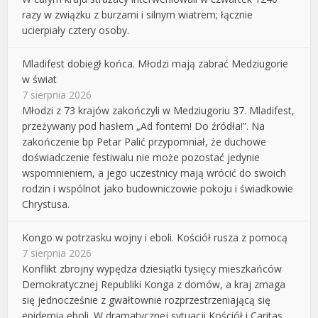
razy w związku z burzami i silnym wiatrem; łącznie
ucierpiały cztery osoby.
Mladifest dobiegł końca. Młodzi mają zabrać Medziugorie
w świat
7 sierpnia 2026
Młodzi z 73 krajów zakończyli w Medziugoriu 37. Mladifest,
przeżywany pod hasłem „Ad fontem! Do źródła!”. Na
zakończenie bp Petar Palić przypomniał, że duchowe
doświadczenie festiwalu nie może pozostać jedynie
wspomnieniem, a jego uczestnicy mają wrócić do swoich
rodzin i wspólnot jako budowniczowie pokoju i świadkowie
Chrystusa.
Kongo w potrzasku wojny i eboli. Kościół rusza z pomocą
7 sierpnia 2026
Konflikt zbrojny wypędza dziesiątki tysięcy mieszkańców
Demokratycznej Republiki Konga z domów, a kraj zmaga
się jednocześnie z gwałtownie rozprzestrzeniającą się
epidemią eboli. W dramatycznej sytuacji Kościół i Caritas