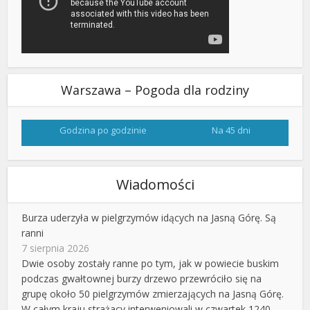
Warszawa – Pogoda dla rodziny
Godzina po godzinie
Na 45 dni
Wiadomości
Burza uderzyła w pielgrzymów idących na Jasną Górę. Są
ranni
7 sierpnia 2026
Dwie osoby zostały ranne po tym, jak w powiecie buskim
podczas gwałtownej burzy drzewo przewróciło się na
grupę około 50 pielgrzymów zmierzających na Jasną Górę.
W całym kraju strażacy interweniowali w czwartek 1240