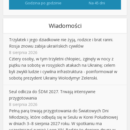
Godzina po godzinie
Na 45 dni
Wiadomości
Trzylatek i jego dziadkowie nie żyją, rodzice i brat ranni.
Rosja znowu zabija ukraińskich cywilów
8 sierpnia 2026
Cztery osoby, w tym trzyletni chłopiec, zginęły w nocy z
piątku na sobotę w rosyjskich atakach na Ukrainę; celem
byli zwykli ludzie i cywilna infrastruktura - poinformował w
sobotę prezydent Ukrainy Wołodymyr Zełenski.
Seul odlicza do ŚDM 2027. Trwają intensywne
przygotowania
8 sierpnia 2026
Pełną parą trwają przygotowania do Światowych Dni
Młodzieży, które odbędą się w Seulu w Korei Południowej
w dniach 3–8 sierpnia 2027 roku. W spotkaniu ma
uczestniczyć papież Leon XIV. Będzie to dopiero druga w