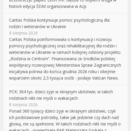
historii edycja ŚDM organizowana w Azji.
Caritas Polska kontynuuje pomoc psychologiczną dla
rodzin i weteranów w Ukrainie
8 sierpnia 2026
Caritas Polska poinformowała o kontynuacji i rozwoju
pomocy psychologicznej oraz rehabilitacyjnej dla rodzin i
weteranów w Ukrainie w ramach kolejnej odsłony projektu
„Rodzina w Centrum”. Finansowana ze środków polskiej
współpracy rozwojowej Ministerstwa Spraw Zagranicznych
inicjatywa potrwa do końca grudnia 2026 roku i obejmie
wsparciem około 2,5 tysiąca osób - podaje Vatican News.
PCK: 364 tys. dzieci żyje w skrajnym ubóstwie; w takich
rodzinach nikt nie myśli o wakacjach
8 sierpnia 2026
Ponad 360 tysięcy dzieci żyje w skrajnym ubóstwie, czyli
ich podstawowe potrzeby, takie jak jedzenie czy dach nad
głową, nie są spełnione. W takich rodzinach nikt nie myśli o
wakacjach - powiedziała PAP Małgorzata Szukała z