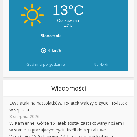
Godzina po godzinie
Na 45 dni
Wiadomości
Dwa ataki na nastolatków. 15-latek walczy o życie, 16-latek
w szpitalu
8 sierpnia 2026
W Kamiennej Górze 15-latek został zaatakowany nożem i
w stanie zagrażającym życiu trafił do szpitala we
Wrocławiu. W Goleniowie 16-latek z ranami kłutymi i