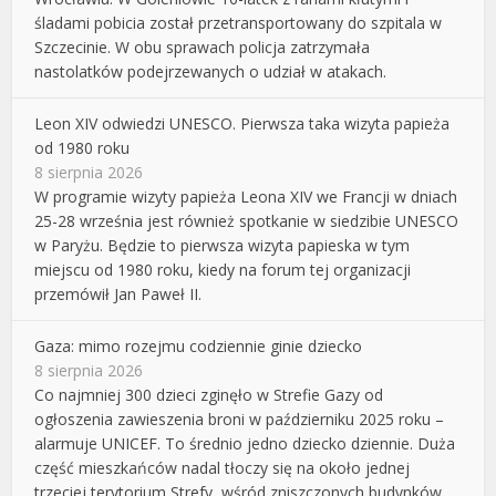
śladami pobicia został przetransportowany do szpitala w
Szczecinie. W obu sprawach policja zatrzymała
nastolatków podejrzewanych o udział w atakach.
Leon XIV odwiedzi UNESCO. Pierwsza taka wizyta papieża
od 1980 roku
8 sierpnia 2026
W programie wizyty papieża Leona XIV we Francji w dniach
25-28 września jest również spotkanie w siedzibie UNESCO
w Paryżu. Będzie to pierwsza wizyta papieska w tym
miejscu od 1980 roku, kiedy na forum tej organizacji
przemówił Jan Paweł II.
Gaza: mimo rozejmu codziennie ginie dziecko
8 sierpnia 2026
Co najmniej 300 dzieci zginęło w Strefie Gazy od
ogłoszenia zawieszenia broni w październiku 2025 roku –
alarmuje UNICEF. To średnio jedno dziecko dziennie. Duża
część mieszkańców nadal tłoczy się na około jednej
trzeciej terytorium Strefy, wśród zniszczonych budynków,