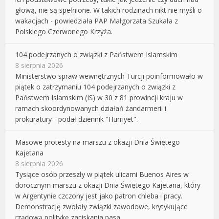
głową, nie są spełnione. W takich rodzinach nikt nie myśli o
wakacjach - powiedziała PAP Małgorzata Szukała z
Polskiego Czerwonego Krzyża.
104 podejrzanych o związki z Państwem Islamskim
8 sierpnia 2026
Ministerstwo spraw wewnętrznych Turcji poinformowało w
piątek o zatrzymaniu 104 podejrzanych o związki z
Państwem Islamskim (IS) w 30 z 81 prowincji kraju w
ramach skoordynowanych działań żandarmerii i
prokuratury - podał dziennik "Hurriyet".
Masowe protesty na marszu z okazji Dnia Świętego
Kajetana
8 sierpnia 2026
Tysiące osób przeszły w piątek ulicami Buenos Aires w
dorocznym marszu z okazji Dnia Świętego Kajetana, który
w Argentynie czczony jest jako patron chleba i pracy.
Demonstrację zwołały związki zawodowe, krytykujące
rządową politykę zaciskania pasa.