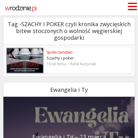
Tag -SZACHY I POKER czyli kronika zwycięskich
bitew stoczonych o wolność węgierskiej
gospodarki
Społeczeństwo
Szachy i poker
10 lat temu
Rafał Karpiński
Ewangelia i Ty
Ewangelia i Ty – 23 marca