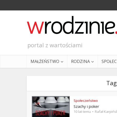
portal z wartościami
MAŁŻEŃSTWO
RODZINA
SPOŁE
Tag
Społeczeństwo
Szachy i poker
Ewangeli
10 lat temu
Rafał Karpińs