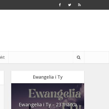
akt
Ewangelia i Ty
nia
Ewangelia i Ty – 23 marca
Ewangeli