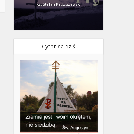
ks. Stefan Radziszewski
ks.
Cytat na dziś