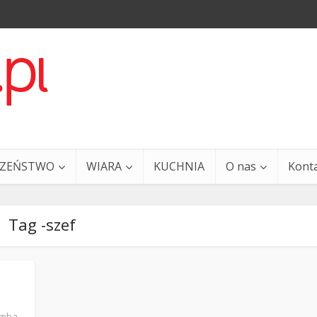
CZEŃSTWO
WIARA
KUCHNIA
O nas
Kont
Tag -szef
a i Ty – 29 grudnia
Ewangelia i Ty – 27 grud
emba