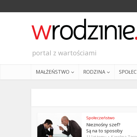
portal z wartościami
MAŁŻEŃSTWO
RODZINA
SPOŁE
Społeczeństwo
Nieznośny szef?
Ewangeli
Są na to sposoby
11 lat temu
Karolina Zar