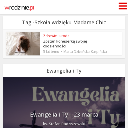
Tag -Szkoła wdzięku Madame Chic
Zdrowie i uroda
Zostań koneserką swojej
codzienności
5 lat temu
Marta Dzbeńska-Karpińska
Ewangelia i Ty
Ewangelia i Ty – 23 marca
ks. Stefan Radziszewski