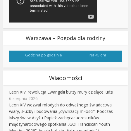
Warszawa – Pogoda dla rodziny
Godzina po godzinie
Na 45 dni
Wiadomości
Leon XIV: rewolucja Ewangelii burzy mury dzielące ludzi
6 sierpnia 2026
Leon XIV wezwał młodych do odważnego świadectwa
wiary, służby i budowania „cywilizacji miłości”. Podczas
Mszy św. w Asyżu Papież zachęcał uczestników
międzynarodowego spotkania „GO! Franciscan Youth
Meeting 2026”, by nie bali się „iść na peryferie” i